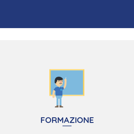
Hai creato una start-up e vuoi che prenda il volo? Affidati ai
servizi di Asso Service e ai nostri esperti che ti guideranno e
supporteranno nel tuo nuovo business.
SCOPRI DI PIÙ
FORMAZIONE